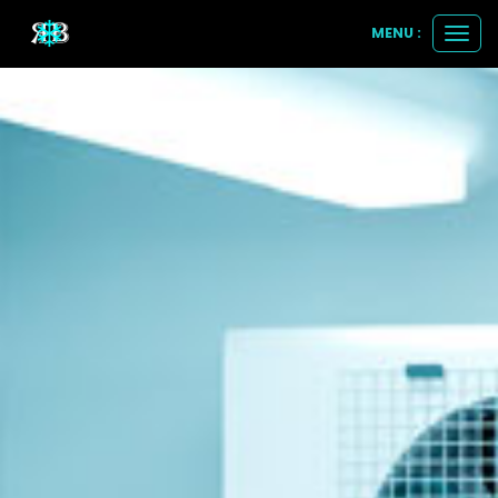
MENU :
Ouvri
le
men